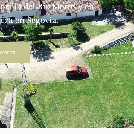
 orilla del Río Moros y en
eza en Segovia.
ientos