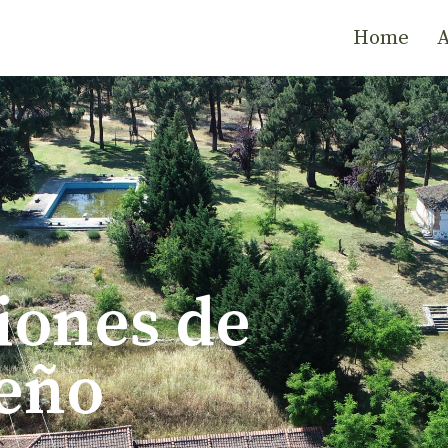
Home
A
iones de
eño