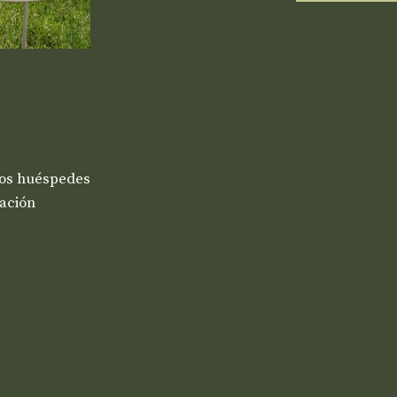
los huéspedes
ación